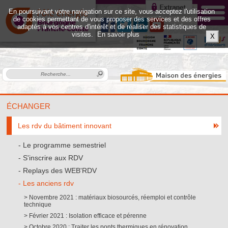
En poursuivant votre navigation sur ce site, vous acceptez l'utilisation
de cookies permettant de vous proposer des services et des offres
adaptés à vos centres d'intérêt et de réaliser des statistiques de
visites.
En savoir plus
X
ÉCHANGER
Les rdv du bâtiment innovant
Le programme semestriel
S'inscrire aux RDV
Replays des WEB'RDV
Les anciens rdv
Novembre 2021 : matériaux biosourcés, réemploi et contrôle
technique
Février 2021 : Isolation efficace et pérenne
Octobre 2020 : Traiter les ponts thermiques en rénovation