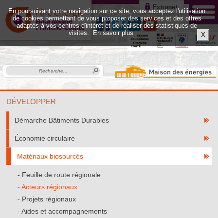
En poursuivant votre navigation sur ce site, vous acceptez l'utilisation
de cookies permettant de vous proposer des services et des offres
adaptés à vos centres d'intérêt et de réaliser des statistiques de
visites.
En savoir plus
X
DÉVELOPPER
Démarche Bâtiments Durables
Économie circulaire
Matériaux biosourcés
Feuille de route régionale
Acteurs régionaux
Projets régionaux
Aides et accompagnements