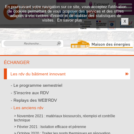
En poursuivant votre navigation sur ce site, vous acceptez l'utilisation
de cookies permettant de vous proposer des services et des offres
adaptés à vos centres d'intérêt et de réaliser des statistiques de
visites.
En savoir plus
X
ÉCHANGER
Les rdv du bâtiment innovant
Le programme semestriel
S'inscrire aux RDV
Replays des WEB'RDV
Les anciens rdv
Novembre 2021 : matériaux biosourcés, réemploi et contrôle
technique
Février 2021 : Isolation efficace et pérenne
Octobre 2020 : Traiter les ponts thermiques en rénovation