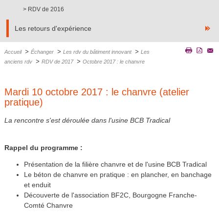
RDV de 2016
Les retours d'expérience
>
>
>
Accueil
Échanger
Les rdv du bâtiment innovant
Les
>
>
anciens rdv
RDV de 2017
Octobre 2017 : le chanvre
Mardi 10 octobre 2017 : le chanvre (atelier
pratique)
La rencontre s'est déroulée dans l'usine BCB Tradical
Rappel du programme :
Présentation de la filière chanvre et de l'usine BCB Tradical
Le béton de chanvre en pratique : en plancher, en banchage
et enduit
Découverte de l'association BF2C, Bourgogne Franche-
Comté Chanvre