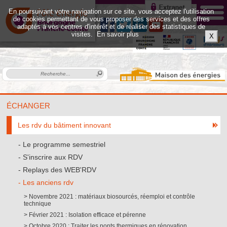
En poursuivant votre navigation sur ce site, vous acceptez l'utilisation
de cookies permettant de vous proposer des services et des offres
adaptés à vos centres d'intérêt et de réaliser des statistiques de
visites.
En savoir plus
X
ÉCHANGER
Les rdv du bâtiment innovant
Le programme semestriel
S'inscrire aux RDV
Replays des WEB'RDV
Les anciens rdv
Novembre 2021 : matériaux biosourcés, réemploi et contrôle
technique
Février 2021 : Isolation efficace et pérenne
Octobre 2020 : Traiter les ponts thermiques en rénovation