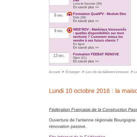
Eau
Lons-le-Saunier (39)
En savoir plus >>
Formation QualiPV - Module Elec
9
déc.
Dole (39)
En savoir plus >>
WEB'RDV : Matériaux biosourcés
9
déc.
: quelles disponibilités sur mon
territoire ? Comment mieux les
vendre à ses futurs clients ?
En ligne
En savoir plus >>
Formation FEEBAT RENOVE
13
déc.
Dijon (21)
En savoir plus >>
Confort d'été & confort d'hiver
14
déc.
>
>
>
Accueil
Échanger
Les rdv du bâtiment innovant
L
A distance
En savoir plus >>
Formation QualiPAC - Pompe à
14
déc.
chaleur en habitat individuel
Lundi 10 octobre 2016 : la mais
Vesoul et Héricourt (70)
En savoir plus >>
Formation FEEBAT RENOVE
20
déc.
Chalon-sur-saône (71)
Fédération Française de la Construction Pas
En savoir plus >>
Formation QualiPAC - Pompe à
17
Ouverture de l'antenne régionale Bourgogne 
jan.
chaleur en habitat individuel
Dijon (21)
rénovation passive.
En savoir plus >>
Formation QualiBOIS Module
Site Internet de la Fédération