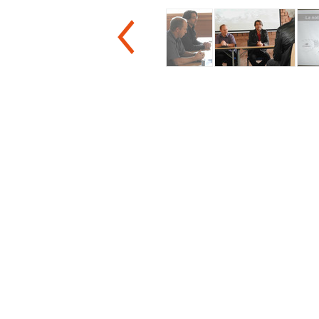
Vesoul et Héricourt (70)
En savoir plus >>
Formation QualiBOIS Module
22
fév.
Eau
Chalon-sur-Saône (71)
En savoir plus >>
Formation QualiBOIS Module
2
mars
Eau
Héricourt (70)
En savoir plus >>
La réhabilitation énergétique des
3
mars
bâtiments
A distance
En savoir plus >>
Formation QualiSOL - Chauffe-
9
mars
eau solaire individuel
Lons-le-Saunier (39)
En savoir plus >>
Formation QualiPV - Module Elec
10
mars
Dole (39)
En savoir plus >>
Formation QualiBOIS Module
30
mars
Eau
Lons-le-Saunier (39)
En savoir plus >>