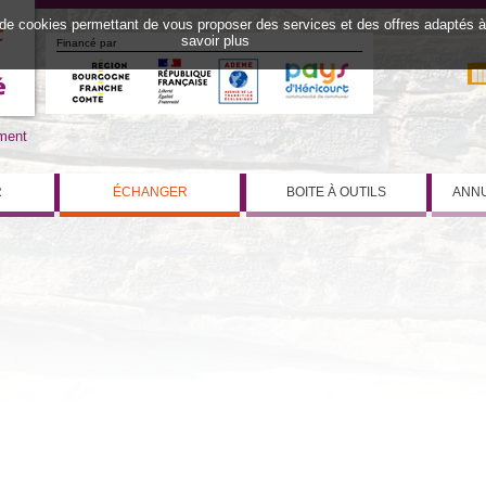
 de cookies permettant de vous proposer des services et des offres adaptés à v
savoir plus
Financé par
iment
R
ÉCHANGER
BOITE À OUTILS
ANNU