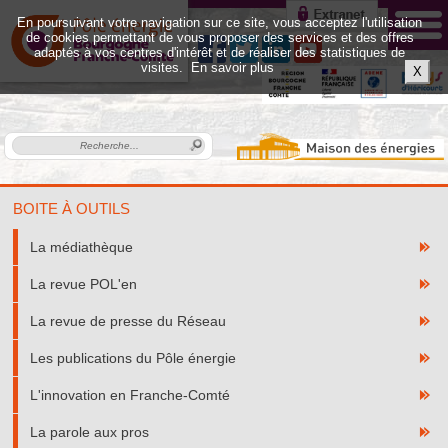
En poursuivant votre navigation sur ce site, vous acceptez l'utilisation
de cookies permettant de vous proposer des services et des offres
adaptés à vos centres d'intérêt et de réaliser des statistiques de
visites.
En savoir plus
X
BOITE À OUTILS
La médiathèque
La revue POL'en
La revue de presse du Réseau
Les publications du Pôle énergie
L'innovation en Franche-Comté
La parole aux pros