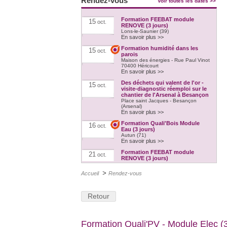
Rendez-vous
Voir toutes les dates >>
Formation FEEBAT module
15
oct.
RENOVE (3 jours)
Lons-le-Saunier (39)
En savoir plus >>
Formation humidité dans les
15
oct.
parois
Maison des énergies - Rue Paul Vinot
70400 Héricourt
En savoir plus >>
Des déchets qui valent de l'or -
15
oct.
visite-diagnostic réemploi sur le
chantier de l'Arsenal à Besançon
Place saint Jacques - Besançon
(Arsenal)
En savoir plus >>
Formation Quali'Bois Module
16
oct.
Eau (3 jours)
Autun (71)
En savoir plus >>
Formation FEEBAT module
21
oct.
RENOVE (3 jours)
Chalon-sur-Saône (71)
En savoir plus >>
>
Accueil
Rendez-vous
Formation Quali'Bois Module Air
21
oct.
(3 jours)
Héricourt (70)
Retour
En savoir plus >>
Formation Quali'PAC - Pompe à
21
oct.
chaleur en habitat individuel (5
Formation Quali'PV - Module Elec (3
jours)