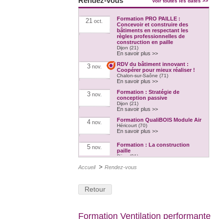
Rendez-vous
Voir toutes les dates >>
Formation PRO PAILLE :
21
oct.
Concevoir et construire des
bâtiments en respectant les
règles professionnelles de
construction en paille
Dijon (21)
En savoir plus >>
RDV du bâtiment innovant :
3
nov.
Coopérer pour mieux réaliser !
Chalon-sur-Saône (71)
En savoir plus >>
Formation : Stratégie de
3
nov.
conception passive
Dijon (21)
En savoir plus >>
Formation QualiBOIS Module Air
4
nov.
Héricourt (70)
En savoir plus >>
Formation : La construction
5
nov.
paille
Dijon (21)
En savoir plus >>
>
Accueil
Rendez-vous
RDV du bâtiment innovant :
10
nov.
Besançon Coeur de ville - des
aides et des opportunités pour
Retour
rénover !
Besançon (25)
En savoir plus >>
L'Atelier Pratique des Savoirs -
12
Formation Ventilation performante
nov.
7e édition