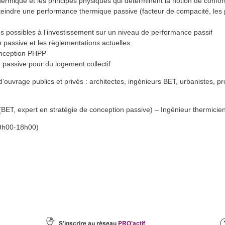
ermique et les principes physiques qui déterminent la notion de confor
’atteindre une performance thermique passive (facteur de compacité, les
 possibles à l’investissement sur un niveau de performance passif
on passive et les règlementations actuelles
onception PHPP
passive pour du logement collectif
’ouvrage publics et privés : architectes, ingénieurs BET, urbanistes, pr
BET, expert en stratégie de conception passive) – Ingénieur thermicien
(9h00-18h00)