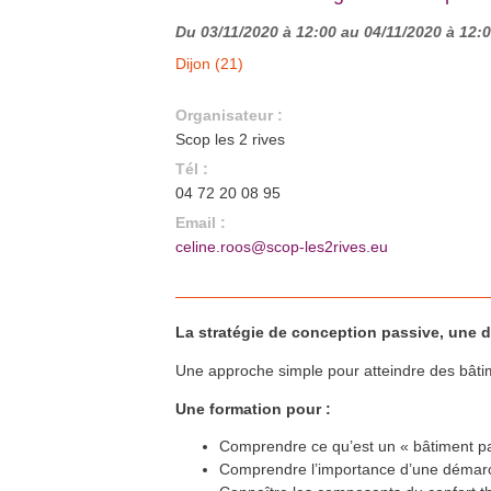
Besançon (25)
En savoir plus >>
Du 03/11/2020 à 12:00 au 04/11/2020 à 12:
Formation Ventilation
12
nov.
performante
Dijon (21)
Autun (71)
En savoir plus >>
Formation QualiPV - Module Elec
Organisateur :
16
nov.
Audincourt (25)
En savoir plus >>
Scop les 2 rives
Formation QualiPV - Module Elec
Tél :
16
nov.
Auxerre (89)
04 72 20 08 95
En savoir plus >>
Email :
Formation isolation et étanchéité
18
nov.
à l’air
celine.roos@scop-les2rives.eu
Besançon (25)
En savoir plus >>
RDV du bâtiment innovant :
19
nov.
L’utilisation et le vieillissement
du bois en extérieur
Héricourt (70)
La stratégie de conception passive, une d
En savoir plus >>
Formation QualiBOIS Module
23
nov.
Une approche simple pour atteindre des bâti
Eau
Lons-le-Saunier (39)
En savoir plus >>
Une formation pour :
Formation QualiPAC - Pompe à
23
nov.
chaleur en habitat individuel
Comprendre ce qu’est un « bâtiment pas
Dijon (21)
En savoir plus >>
Comprendre l’importance d’une démarche
RDV du bâtiment innovant :
27
nov.