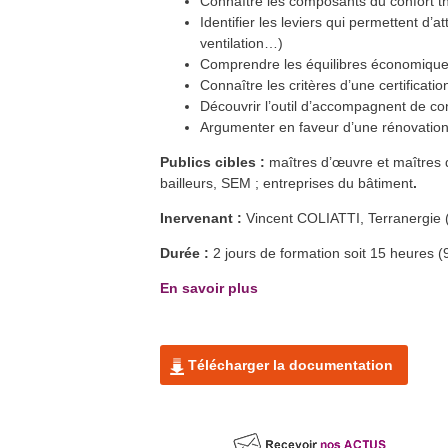
Connaître les composants du confort th
Mettre en oeuvre une isolation
efficace et pérenne
Identifier les leviers qui permettent d
Morez (39)
En savoir plus >>
ventilation…)
Comprendre les équilibres économiques
Formation Pompe à chaleur CO2
30
nov.
Héricourt (70)
Connaître les critères d’une certificati
En savoir plus >>
Découvrir l’outil d’accompagnent de c
Formation QualiPV - Module Bât
1
déc.
Argumenter en faveur d’une rénovation 
Aundicourt (25)
En savoir plus >>
Publics cibles :
maîtres d’œuvre et maîtres d
Formation FEEBAT RENOVE
1
déc.
Vesoul (70)
bailleurs, SEM ; entreprises du bâtiment
.
En savoir plus >>
Formation FEEBAT RENOVE
Inervenant :
Vincent COLIATTI, Terranergie (
2
déc.
Dijon (21)
En savoir plus >>
Durée :
2 jours de formation soit 15 heures 
Formation Les atouts de la
3
déc.
biodiversité dans le bâti
En savoir plus
Dijon (21)
En savoir plus >>
Formation FEEBAT RENOVE
7
déc.
Chalon-sur-Saône (71)
En savoir plus >>
Télécharger la documentation
Formation FEEBAT RENOVE
7
déc.
Dole (39)
En savoir plus >>
Formation : Humidité dans les
7
déc.
parois