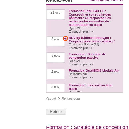
Rendez-vous
Voir toutes les dates >>
Formation PRO PAILLE :
21
oct.
Concevoir et construire des
bâtiments en respectant les
règles professionnelles de
construction en paille
Dijon (21)
En savoir plus >>
RDV du bâtiment innovant :
3
nov.
Coopérer pour mieux réaliser !
Chalon-sur-Saône (71)
En savoir plus >>
Formation : Stratégie de
3
nov.
conception passive
Dijon (21)
En savoir plus >>
Formation QualiBOIS Module Air
4
nov.
Héricourt (70)
En savoir plus >>
Formation : La construction
5
nov.
paille
Dijon (21)
En savoir plus >>
>
Accueil
Rendez-vous
RDV du bâtiment innovant :
10
nov.
Besançon Coeur de ville - des
aides et des opportunités pour
Retour
rénover !
Besançon (25)
En savoir plus >>
L'Atelier Pratique des Savoirs -
12
Formation : Stratégie de conception
nov.
7e édition