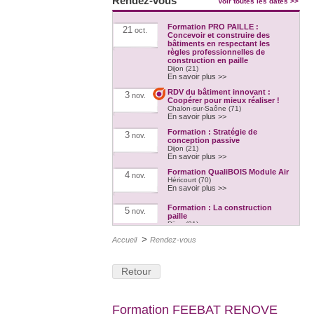
Rendez-vous
Voir toutes les dates >>
Formation PRO PAILLE :
21
oct.
Concevoir et construire des
bâtiments en respectant les
règles professionnelles de
construction en paille
Dijon (21)
En savoir plus >>
RDV du bâtiment innovant :
3
nov.
Coopérer pour mieux réaliser !
Chalon-sur-Saône (71)
En savoir plus >>
Formation : Stratégie de
3
nov.
conception passive
Dijon (21)
En savoir plus >>
Formation QualiBOIS Module Air
4
nov.
Héricourt (70)
En savoir plus >>
Formation : La construction
5
nov.
paille
Dijon (21)
En savoir plus >>
>
Accueil
Rendez-vous
RDV du bâtiment innovant :
10
nov.
Besançon Coeur de ville - des
aides et des opportunités pour
Retour
rénover !
Besançon (25)
En savoir plus >>
L'Atelier Pratique des Savoirs -
12
Formation FEEBAT RENOVE
nov.
7e édition