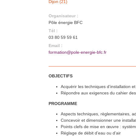
Dijon (21)
En savoir plus >>
Formation QualiPV - Module Elec
21
juin
Dijon (21)
Organisateur :
En savoir plus >>
Pôle énergie BFC
Formation QualiPV - Module Bât
22
juin
Aundicourt (25)
Tél :
En savoir plus >>
03 80 59 59 61
Formation : Devenir
23
juin
Accompagnateur Bâtiments
Email :
Durables Bourgogne-Franche-
formation@pole-energie-bfc.fr
Comté
La Roche Vineuse (71)
En savoir plus >>
Formation QualiPAC - Pompe à
28
juin
chaleur en habitat individuel
Vesoul et Héricourt (70)
OBJECTIFS
En savoir plus >>
Formation Réemploi des
1
jui.
Acquérir les techniques d’installation
matériaux de construction
Besançon (25)
Répondre aux exigences du cahier des
En savoir plus >>
Formation QualiBOIS Module
4
jui.
PROGRAMME
Eau
Héricourt (70)
En savoir plus >>
Aspects techniques, règlementaires, ad
Formation QualiPAC - Pompe à
4
jui.
Concevoir et dimensionner une installa
chaleur en habitat individuel
Héricourt (70)
Points clefs de mise en œuvre : systèm
En savoir plus >>
Réglage de débit d’eau ou d’air
Formation QualiPV - Module Elec
6