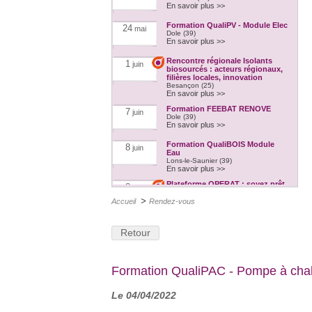
En savoir plus >>
Formation QualiPV - Module Elec
24
mai
Dole (39)
En savoir plus >>
Rencontre régionale Isolants
1
juin
biosourcés : acteurs régionaux,
filières locales, innovation
Besançon (25)
En savoir plus >>
Formation FEEBAT RENOVE
7
juin
Dole (39)
En savoir plus >>
Formation QualiBOIS Module
8
juin
Eau
Lons-le-Saunier (39)
En savoir plus >>
Plateforme OPERAT : soyez prêt
8
juin
pour le 30 septembre 2022 !
>
En ligne
Accueil
Rendez-vous
En savoir plus >>
Formation : Le réemploi dans la
16
juin
Retour
construction, hier et aujourd'hui
Dijon (21)
En savoir plus >>
Formation QualiPV - Module Elec
21
juin
Formation QualiPAC - Pompe à chale
Auxerre (89)
En savoir plus >>
Le 04/04/2022
Formation FEEBAT RENOVE
21
juin
Dijon (21)