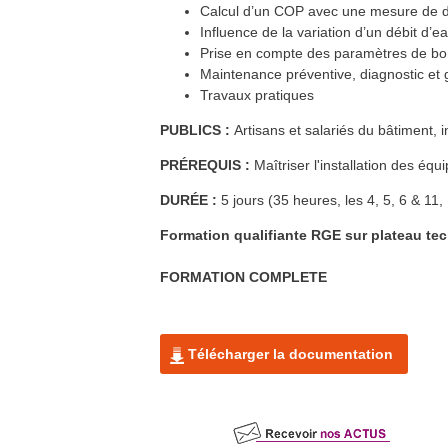
jui.
Audincourt (25)
Calcul d’un COP avec une mesure de dé
En savoir plus >>
Influence de la variation d’un débit d
Formation FEEBAT DynaMOE 1
19
sep.
Prise en compte des paramètres de bon 
Dijon (21) et à distance
En savoir plus >>
Maintenance préventive, diagnostic et
Travaux pratiques
Formation FEEBAT RENOVE
20
sep.
Dijon (21)
En savoir plus >>
PUBLICS :
Artisans et salariés du bâtiment, 
Formation FEEBAT RENOVE
21
sep.
Dijon (21)
PRÉREQUIS :
Maîtriser l'installation des éq
En savoir plus >>
DURÉE :
5 jours (35 heures, les 4, 5, 6 & 11,
RE2020 et conception bas
13
oct.
carbone biosourcée
Dijon (21)
Formation qualifiante RGE sur plateau te
En savoir plus >>
Formation FEEBAT DynaMOE 1
21
oct.
Héricourt (70) et à distance
FORMATION COMPLETE
En savoir plus >>
Formation FEEBAT DynaMOE 1
21
oct.
Héricourt (70) et à distance
En savoir plus >>
Télécharger la documentation
Formation QualiPV - Module Elec
29
nov.
Auxerre (89)
En savoir plus >>