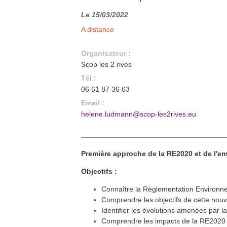
fév.
Auxerre (89)
En savoir plus >>
Le 15/03/2022
Formation FEEBAT RENOVE
9
fév.
A distance
Chalon-sur-saône (71)
En savoir plus >>
Formation isolation et étanchéité
15
fév.
Organisateur :
à l’air
Dijon (21)
Scop les 2 rives
En savoir plus >>
Tél :
Formation FEEBAT RENOVE
21
fév.
Lons-le-Saunier (39)
06 61 87 36 63
En savoir plus >>
Email :
Formation QualiPAC - Pompe à
21
fév.
chaleur en habitat individuel
helene.ludmann@scop-les2rives.eu
Vesoul et Héricourt (70)
En savoir plus >>
Formation QualiBOIS Module
22
fév.
Eau
Chalon-sur-Saône (71)
En savoir plus >>
Première approche de la RE2020 et de l'em
Formation QualiBOIS Module
2
mars
Eau
Objectifs :
Héricourt (70)
En savoir plus >>
Connaître la Règlementation Environne
La réhabilitation énergétique des
3
mars
bâtiments
Comprendre les objectifs de cette nouv
A distance
En savoir plus >>
Identifier les évolutions amenées par l
Formation QualiSOL - Chauffe-
Comprendre les impacts de la RE2020 su
9
mars
eau solaire individuel