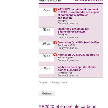
Rendez-vous
Voir toutes les dates >>
WEB'RDV du bâtiment innovant :
25
jan.
RE2020 - Comprendre ses enjeux
et comment la mettre en
application
En ligne
En savoir plus >>
Imaginons Ensemble les
25
jan.
Bâtiments de Demain
En ligne
En savoir plus >>
Formation QualiPV - Module Elec
26
jan.
Audincourt (25)
En savoir plus >>
Formation QualiBOIS Module Air
26
jan.
Héricourt (70)
En savoir plus >>
Visites de deux constructions
28
jan.
bois et biosourcés
Pontarlier (25)
En savoir plus >>
RE2020 et empreinte carbone
3
fév.
>
Accueil
Rendez-vous
A distance
En savoir plus >>
Retour
Formation Ventilation
3
fév.
performante
Besançon (25)
En savoir plus >>
RE2020 et empreinte carbone
Formation QualiPV - Module Elec
8