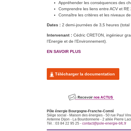
Appréhender les conséquences des choi
Lons-le-Saunier (39)
En savoir plus >>
Comprendre les liens entre ACV et RE 
Formation QualiPV - Module Elec
10
mars
Connaître les critères et les niveaux de
Dole (39)
En savoir plus >>
Dates :
2 demi-journées de 3,5 heures (total
RE2020 et empreinte carbone
15
mars
A distance
En savoir plus >>
Intervenant :
Cédric CRETON, ingénieur grade
l’Energie et de l’Environnement).
Formation QualiPV - Module Elec
29
mars
Auxerre (89)
En savoir plus >>
EN SAVOIR PLUS
Formation QualiPV - Module Elec
29
mars
Auxerre (89)
En savoir plus >>
Formation QualiBOIS Module
30
Télécharger la documentation
mars
Eau
Lons-le-Saunier (39)
En savoir plus >>
Formation QualiPAC - Pompe à
4
avr.
chaleur en habitat individuel
Dijon (21)
En savoir plus >>
Formation QualiPAC - Pompe à
12
avr.
chaleur en habitat individuel
Pôle énergie Bourgogne-Franche-Comté
Vesoul et Héricourt (70)
Siège social - Maison des énergies - 50 rue Paul Vin
En savoir plus >>
Antenne Dijon - La Bourdonnerie - 2 allée Pierre Lac
Tél. : 03 84 22 95 25 -
contact@pole-energie-bfc.fr