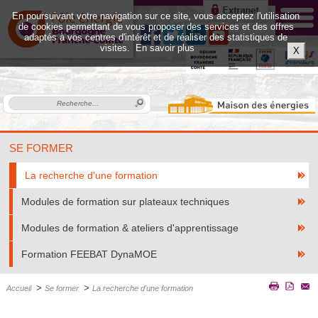
En poursuivant votre navigation sur ce site, vous acceptez l'utilisation
de cookies permettant de vous proposer des services et des offres
adaptés à vos centres d'intérêt et de réaliser des statistiques de
visites.
En savoir plus
X
SE FORMER
La recherche d'une formation
Modules de formation sur plateaux techniques
Modules de formation & ateliers d'apprentissage
Formation FEEBAT DynaMOE
>
>
Accueil
Se former
La recherche d'une formation