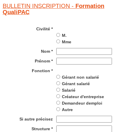
BULLETIN INSCRIPTION -
Formation
QualiPAC
Civilité *
M.
Mme
Nom *
Prénom *
Fonction *
Gérant non salarié
Gérant salarié
Salarié
Créateur d'entreprise
Demandeur demploi
Autre
Si autre précisez
Structure *