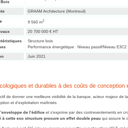
 Bois
cte
GRAAM Architecture (Montreuil)
2
e
9 560 m
avaux
20 700 000 € HT
ctéristiques
Structure bois
ues
Performance énergétique : Niveau passif/Niveau E3C2
on
Juin 2021
écologiques et durables à des coûts de conception e
tif de donner une meilleure visibilité de la banque, acteur majeur de la 
tion et d’exploitation maîtrisés.
l’enveloppe de l’édifice
et s’exprime par des contreventements en croi
 à cette exo structure procure un effet double peau
qui assure le c