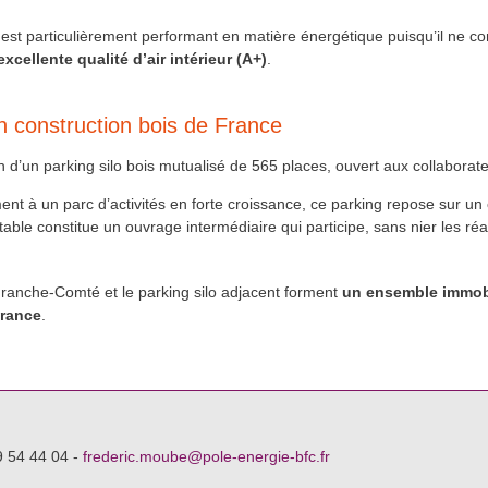
f, est particulièrement performant en matière énergétique puisqu’il ne
xcellente qualité d’air intérieur (A+)
.
 construction bois de France
n d’un parking silo bois mutualisé de 565 places, ouvert aux collaborat
nt à un parc d’activités en forte croissance, ce parking repose sur un
ble constitue un ouvrage intermédiaire qui participe, sans nier les réa
ranche-Comté et le parking silo adjacent forment
un ensemble immobi
France
.
9 54 44 04 -
frederic.moube@pole-energie-bfc.fr