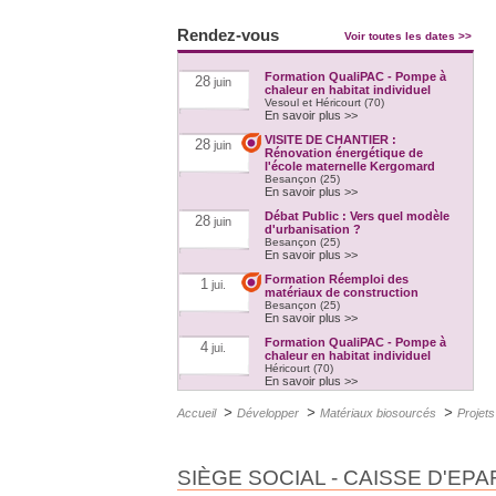
Rendez-vous
Voir toutes les dates >>
Formation QualiPAC - Pompe à
28
juin
chaleur en habitat individuel
Vesoul et Héricourt (70)
En savoir plus >>
VISITE DE CHANTIER :
28
juin
Rénovation énergétique de
l'école maternelle Kergomard
Besançon (25)
En savoir plus >>
Débat Public : Vers quel modèle
28
juin
d'urbanisation ?
Besançon (25)
En savoir plus >>
Formation Réemploi des
1
jui.
matériaux de construction
Besançon (25)
En savoir plus >>
Formation QualiPAC - Pompe à
4
jui.
chaleur en habitat individuel
Héricourt (70)
En savoir plus >>
Formation QualiBOIS Module
4
jui.
>
>
>
Accueil
Développer
Matériaux biosourcés
Projets
Eau
Héricourt (70)
En savoir plus >>
Formation QualiPV - Module Elec
6
SIÈGE SOCIAL - CAISSE D'E
jui.
Audincourt (25)
En savoir plus >>