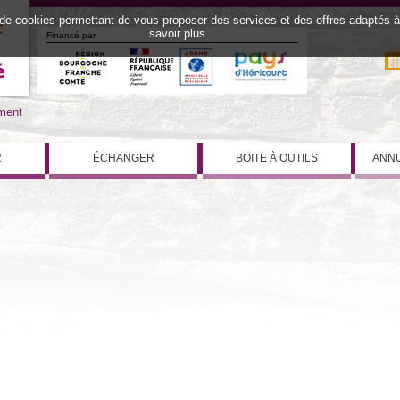
 de cookies permettant de vous proposer des services et des offres adaptés à v
savoir plus
Financé par
iment
R
ÉCHANGER
BOITE À OUTILS
ANNU