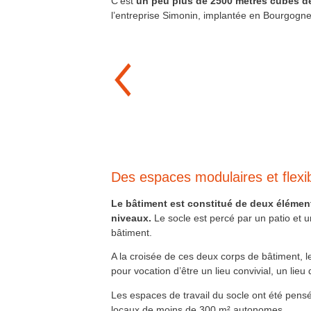
C’est
un peu plus de 2500 mètres cubes de
l’entreprise Simonin, implantée en Bourgogn
Des espaces modulaires et flexi
Le bâtiment est constitué de deux élément
niveaux.
Le socle est percé par un patio et 
bâtiment.
A la croisée de ces deux corps de bâtiment, le
pour vocation d’être un lieu convivial, un lie
Les espaces de travail du socle ont été pensés
locaux de moins de 300 m² autonomes.