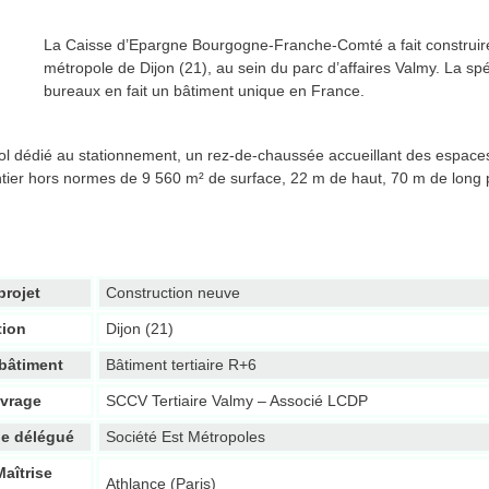
La Caisse d’Epargne Bourgogne-Franche-Comté a fait construir
métropole de Dijon (21), au sein du parc d’affaires Valmy. La spéc
bureaux en fait un bâtiment unique en France.
-sol dédié au stationnement, un rez-de-chaussée accueillant des espace
tier hors normes de 9 560 m² de surface, 22 m de haut, 70 m de long po
projet
Construction neuve
tion
Dijon (21)
bâtiment
Bâtiment tertiaire R+6
uvrage
SCCV Tertiaire Valmy – Associé LCDP
ge délégué
Société Est Métropoles
aîtrise
Athlance (Paris)