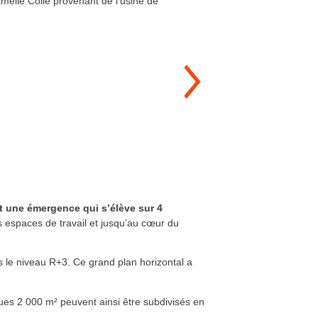
mellé Collé provenant de l’usine de
et une émergence qui s’élève sur 4
es espaces de travail et jusqu’au cœur du
is le niveau R+3. Ce grand plan horizontal a
lques 2 000 m² peuvent ainsi être subdivisés en