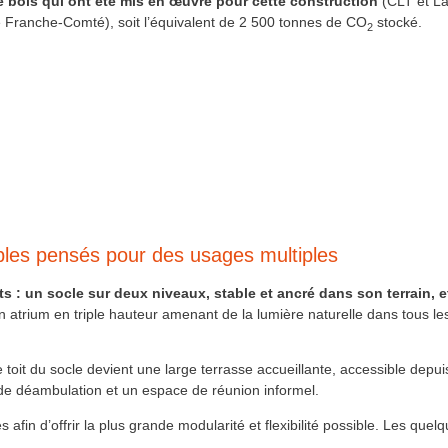
 bois qui ont été mis en œuvre pour cette construction
(CLT et La
e Franche-Comté), soit l’équivalent de 2 500 tonnes de CO
stocké.
2
bles pensés pour des usages multiples
s : un socle sur deux niveaux, stable et ancré dans son terrain, 
un atrium en triple hauteur amenant de la lumière naturelle dans tous l
 toit du socle devient une large terrasse accueillante, accessible depu
u de déambulation et un espace de réunion informel.
 afin d’offrir la plus grande modularité et flexibilité possible. Les que