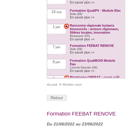
En savoir plus >>
Formation QualiPV - Module Elec
24
mai
Dole (39)
En savoir plus >>
Rencontre régionale Isolants
1
juin
biosourcés : acteurs régionaux,
filières locales, innovation
Besançon (25)
En savoir plus >>
Formation FEEBAT RENOVE
7
juin
Dole (39)
En savoir plus >>
Formation QualiBOIS Module
8
juin
Eau
Lons-le-Saunier (39)
En savoir plus >>
Plateforme OPERAT : soyez prêt
8
juin
pour le 30 septembre 2022 !
>
En ligne
Accueil
Rendez-vous
En savoir plus >>
Formation : Le réemploi dans la
16
juin
Retour
construction, hier et aujourd'hui
Dijon (21)
En savoir plus >>
Formation QualiPV - Module Elec
21
juin
Formation FEEBAT RENOVE
Auxerre (89)
En savoir plus >>
Du 21/06/2022 au 23/06/2022
Formation FEEBAT RENOVE
21
juin
Dijon (21)