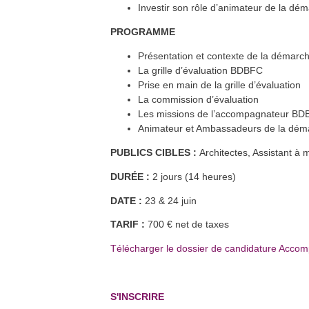
jui.
Audincourt (25)
Investir son rôle d’animateur de la dém
En savoir plus >>
PROGRAMME
Formation FEEBAT DynaMOE 1
19
sep.
Dijon (21) et à distance
En savoir plus >>
Présentation et contexte de la démarc
Formation FEEBAT RENOVE
20
La grille d’évaluation BDBFC
sep.
Dijon (21)
En savoir plus >>
Prise en main de la grille d’évaluation
La commission d’évaluation
Formation FEEBAT RENOVE
21
sep.
Dijon (21)
Les missions de l’accompagnateur B
En savoir plus >>
Animateur et Ambassadeurs de la dém
RE2020 et conception bas
13
oct.
carbone biosourcée
PUBLICS CIBLES :
Architectes, Assistant à 
Dijon (21)
En savoir plus >>
DURÉE :
2 jours (14 heures)
Formation FEEBAT DynaMOE 1
21
oct.
Héricourt (70) et à distance
En savoir plus >>
DATE :
23 & 24 juin
Formation FEEBAT DynaMOE 1
21
oct.
Héricourt (70) et à distance
TARIF :
700 € net de taxes
En savoir plus >>
Formation QualiPV - Module Elec
Télécharger le dossier de candidature Acco
29
nov.
Auxerre (89)
En savoir plus >>
S'INSCRIRE