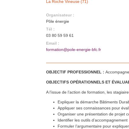
La Roche Vineuse (71)
En savoir plus >>
Formation QualiPV - Module Elec
21
juin
Dijon (21)
Organisateur :
En savoir plus >>
Pôle énergie
Formation QualiPV - Module Bât
22
juin
Aundicourt (25)
Tél :
En savoir plus >>
03 80 59 59 61
Formation : Devenir
23
juin
Accompagnateur Bâtiments
Email :
Durables Bourgogne-Franche-
formation@pole-energie-bfc.fr
Comté
La Roche Vineuse (71)
En savoir plus >>
Formation QualiPAC - Pompe à
28
juin
chaleur en habitat individuel
Vesoul et Héricourt (70)
OBJECTIF PROFESSIONNEL :
Accompagner
En savoir plus >>
Formation Réemploi des
1
jui.
OBJECTIFS OPÉRATIONNELS ET ÉVALUA
matériaux de construction
Besançon (25)
En savoir plus >>
A l’issue de l’action de formation, les stagiai
Formation QualiBOIS Module
4
jui.
Eau
Expliquer la démarche Bâtiments Durab
Héricourt (70)
En savoir plus >>
Appliquer ses connaissances pour évaluer 
Formation QualiPAC - Pompe à
4
jui.
Organiser une présentation de projet c
chaleur en habitat individuel
Héricourt (70)
Identifier les outils d’accompagnement (
En savoir plus >>
Formuler l’argumentaire pour expliquer
Formation QualiPV - Module Elec
6