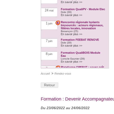
En savoir plus >>
Formation QualiPV - Module Elec
24
mai
Dole (39)
En savoir plus >>
Rencontre régionale Isolants
1
juin
biosourcés : acteurs régionaux,
filières locales, innovation
Besançon (25)
En savoir plus >>
Formation FEEBAT RENOVE
7
juin
Dole (39)
En savoir plus >>
Formation QualiBOIS Module
8
juin
Eau
Lons-le-Saunier (39)
En savoir plus >>
Plateforme OPERAT : soyez prêt
8
juin
pour le 30 septembre 2022 !
>
En ligne
Accueil
Rendez-vous
En savoir plus >>
Formation : Le réemploi dans la
16
juin
Retour
construction, hier et aujourd'hui
Dijon (21)
En savoir plus >>
Formation QualiPV - Module Elec
21
juin
Formation : Devenir Accompagnate
Auxerre (89)
En savoir plus >>
Du 23/06/2022 au 24/06/2022
Formation FEEBAT RENOVE
21
juin
Dijon (21)