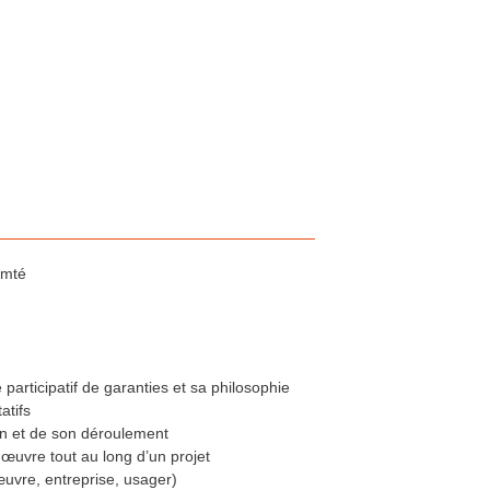
omté
ticipatif de garanties et sa philosophie
atifs
ion et de son déroulement
n œuvre tout au long d’un projet
œuvre, entreprise, usager)