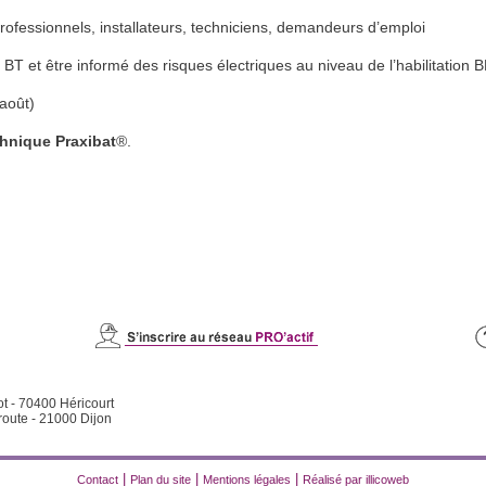
professionnels, installateurs, techniciens, demandeurs d’emploi
ue BT et être informé des risques électriques au niveau de l’habilitation 
 août)
chnique Praxibat
®.
ot - 70400 Héricourt
route - 21000 Dijon
|
|
|
Contact
Plan du site
Mentions légales
Réalisé par illicoweb