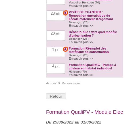
Vesoul et Héricourt (70)
En savoir plus >>
VISITE DE CHANTIER :
28
juin
Rénovation énergétique de
l'école maternelle Kergomard
Besançon (25)
En savoir plus >>
Débat Public : Vers quel modèle
28
juin
d'urbanisation ?
Besançon (25)
En savoir plus >>
Formation Réemploi des
1
jui.
matériaux de construction
Besançon (25)
En savoir plus >>
Formation QualiPAC - Pompe à
4
jui.
chaleur en habitat individuel
Héricourt (70)
En savoir plus >>
Formation QualiBOIS Module
4
jui.
>
Accueil
Rendez-vous
Eau
Héricourt (70)
En savoir plus >>
Retour
Formation QualiPV - Module Elec
6
jui.
Audincourt (25)
En savoir plus >>
Formation QualiPV - Module Elec
Les RDV du Bâtiment de
6
jui.
l'Artisanat spécial DÉCHETS DE
CHANTIER
Du 29/08/2022 au 31/08/2022
Crissey (71)
En savoir plus >>