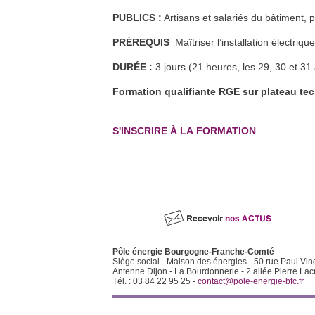
RE2020 et conception bas
13
PUBLICS :
Artisans et salariés du bâtiment, 
oct.
carbone biosourcée
Dijon (21)
En savoir plus >>
PRÉREQUIS
Maîtriser l’installation électriq
Formation FEEBAT DynaMOE 1
21
oct.
Héricourt (70) et à distance
DURÉE :
3 jours (21 heures, les 29, 30 et 31
En savoir plus >>
Formation QualiPV - Module Elec
Formation qualifiante RGE sur plateau te
8
nov.
Audincourt (25)
En savoir plus >>
Formation QualiPV - Module Elec
29
nov.
S'INSCRIRE À LA FORMATION
Auxerre (89)
En savoir plus >>
Formation QualiPV - Module Bât
6
déc.
Aundicourt (25)
En savoir plus >>
Formation QualiPV - Module Elec
10
jan.
Audincourt (25)
En savoir plus >>
Pôle énergie Bourgogne-Franche-Comté
Siège social - Maison des énergies - 50 rue Paul Vin
Antenne Dijon - La Bourdonnerie - 2 allée Pierre Lac
Tél. : 03 84 22 95 25 -
contact@pole-energie-bfc.fr