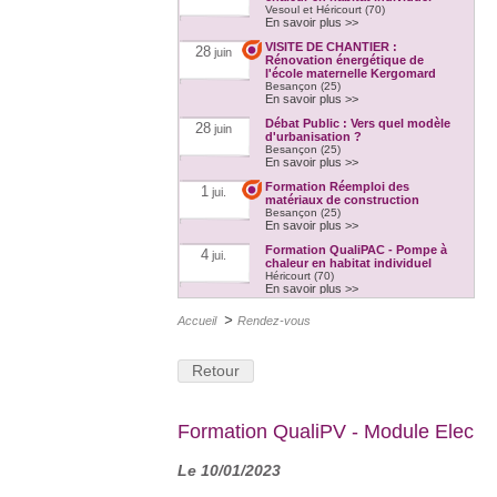
Vesoul et Héricourt (70)
En savoir plus >>
VISITE DE CHANTIER :
28
juin
Rénovation énergétique de
l'école maternelle Kergomard
Besançon (25)
En savoir plus >>
Débat Public : Vers quel modèle
28
juin
d'urbanisation ?
Besançon (25)
En savoir plus >>
Formation Réemploi des
1
jui.
matériaux de construction
Besançon (25)
En savoir plus >>
Formation QualiPAC - Pompe à
4
jui.
chaleur en habitat individuel
Héricourt (70)
En savoir plus >>
Formation QualiBOIS Module
4
jui.
>
Accueil
Rendez-vous
Eau
Héricourt (70)
En savoir plus >>
Retour
Formation QualiPV - Module Elec
6
jui.
Audincourt (25)
En savoir plus >>
Formation QualiPV - Module Elec
Les RDV du Bâtiment de
6
jui.
l'Artisanat spécial DÉCHETS DE
CHANTIER
Le 10/01/2023
Crissey (71)
En savoir plus >>