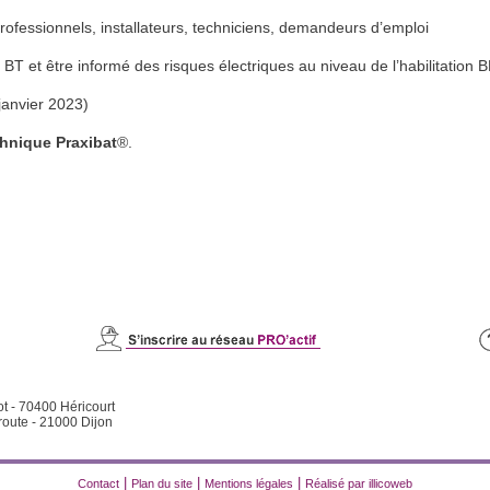
professionnels, installateurs, techniciens, demandeurs d’emploi
ue BT et être informé des risques électriques au niveau de l’habilitation 
 janvier 2023)
chnique Praxibat
®.
ot - 70400 Héricourt
route - 21000 Dijon
|
|
|
Contact
Plan du site
Mentions légales
Réalisé par illicoweb