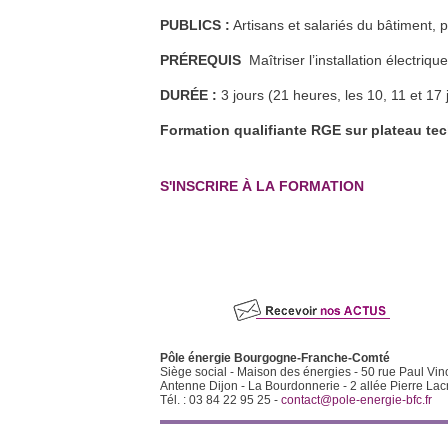
RE2020 et conception bas
13
PUBLICS :
Artisans et salariés du bâtiment, 
oct.
carbone biosourcée
Dijon (21)
En savoir plus >>
PRÉREQUIS
Maîtriser l’installation électriq
Formation FEEBAT DynaMOE 1
21
oct.
Héricourt (70) et à distance
DURÉE :
3 jours (21 heures, les 10, 11 et 17
En savoir plus >>
Formation QualiPV - Module Elec
Formation qualifiante RGE sur plateau te
8
nov.
Audincourt (25)
En savoir plus >>
Formation QualiPV - Module Elec
29
nov.
S'INSCRIRE À LA FORMATION
Auxerre (89)
En savoir plus >>
Formation QualiPV - Module Bât
6
déc.
Aundicourt (25)
En savoir plus >>
Formation QualiPV - Module Elec
10
jan.
Audincourt (25)
En savoir plus >>
Pôle énergie Bourgogne-Franche-Comté
Siège social - Maison des énergies - 50 rue Paul Vin
Antenne Dijon - La Bourdonnerie - 2 allée Pierre Lac
Tél. : 03 84 22 95 25 -
contact@pole-energie-bfc.fr