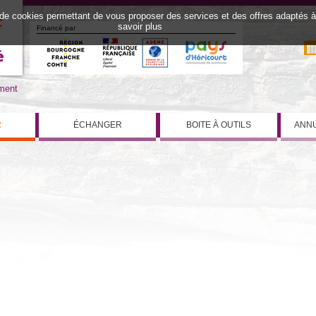
 de cookies permettant de vous proposer des services et des offres adaptés à v
savoir plus
Financé par
iment
R
ÉCHANGER
BOITE À OUTILS
ANNU