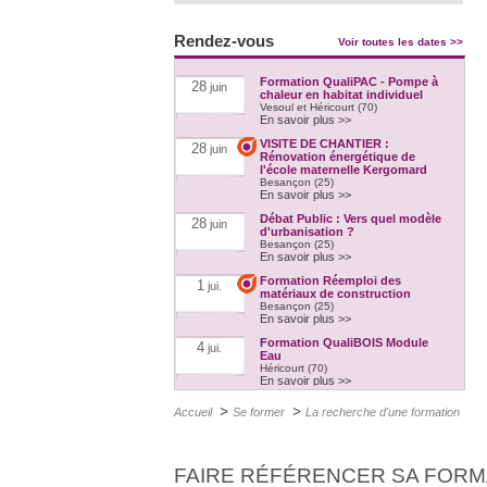
Rendez-vous
Voir toutes les dates >>
Formation QualiPAC - Pompe à
28
juin
chaleur en habitat individuel
Vesoul et Héricourt (70)
En savoir plus >>
VISITE DE CHANTIER :
28
juin
Rénovation énergétique de
l'école maternelle Kergomard
Besançon (25)
En savoir plus >>
Débat Public : Vers quel modèle
28
juin
d'urbanisation ?
Besançon (25)
En savoir plus >>
Formation Réemploi des
1
jui.
matériaux de construction
Besançon (25)
En savoir plus >>
Formation QualiBOIS Module
4
jui.
Eau
Héricourt (70)
En savoir plus >>
Formation QualiPAC - Pompe à
4
jui.
>
>
Accueil
Se former
La recherche d'une formation
chaleur en habitat individuel
Héricourt (70)
En savoir plus >>
Formation QualiPV - Module Elec
6
FAIRE RÉFÉRENCER SA FORM
jui.
Audincourt (25)