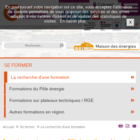
En poursuivant votre navigation sur ce site, vous acceptez l'utilisation
de cookies permettant de vous proposer des services et des offres
adaptés à vos centres d'intérêt et de réaliser des statistiques de
visites.
En savoir plus
X
SE FORMER
La recherche d'une formation
Formations du Pôle énergie
Formations sur plateaux techniques / RGE
Autres formations en région
>
>
Accueil
Se former
La recherche d'une formation