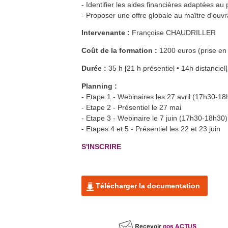
19
avr.
- Identifier les aides financières adaptées au p
chaleur en habitat individuel
Vesoul et Héricourt (70)
- Proposer une offre globale au maître d'ou
En savoir plus >>
Formation : Humidité dans les
21
avr.
Intervenante :
Françoise CHAUDRILLER
parois
Héricourt (70)
En savoir plus >>
Coût de la formation :
1200 euros (prise en
Formation QualiPV - Module Elec
26
avr.
Auxerre (89)
Durée :
35 h [21 h présentiel • 14h distanciel
En savoir plus >>
Formation FEEBAT RENOVE
26
Planning :
avr.
Chalon-sur-Saône (71)
En savoir plus >>
- Etape 1 - Webinaires les 27 avril (17h30-18
- Etape 2 - Présentiel le 27 mai
Formation QualiPV - Module Elec
27
avr.
Audincourt (25)
- Etape 3 - Webinaire le 7 juin (17h30-18h30) 
En savoir plus >>
- Etapes 4 et 5 - Présentiel les 22 et 23 juin
Formation FEEBAT RENOVE
27
avr.
Dole (39)
S'INSCRIRE
En savoir plus >>
Formation FEEBAT DynaMOE 1
27
avr.
Dijon (21) et à distance
En savoir plus >>
Télécharger la documentation
WEB'RDV du bâtiment innovant :
27
avr.
Comment réussir une bonne
étanchéité à l'air des réseaux
aérauliques ?
En ligne
En savoir plus >>
Formation QualiSOL - Chauffe-