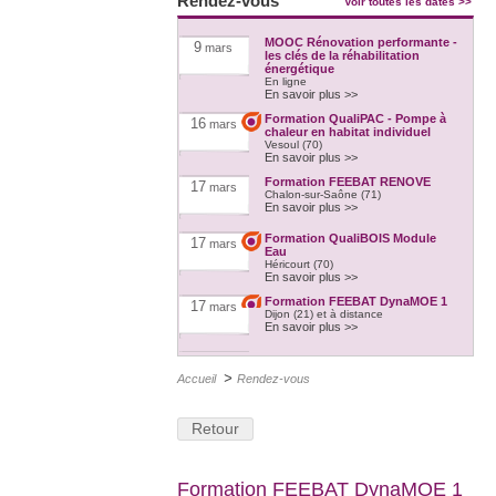
Rendez-vous
Voir toutes les dates >>
MOOC Rénovation performante -
9
mars
les clés de la réhabilitation
énergétique
En ligne
En savoir plus >>
Formation QualiPAC - Pompe à
16
mars
chaleur en habitat individuel
Vesoul (70)
En savoir plus >>
Formation FEEBAT RENOVE
17
mars
Chalon-sur-Saône (71)
En savoir plus >>
Formation QualiBOIS Module
17
mars
Eau
Héricourt (70)
En savoir plus >>
Formation FEEBAT DynaMOE 1
17
mars
Dijon (21) et à distance
En savoir plus >>
Forum Impulsion2021
23
mars
Forum digital
>
Accueil
Rendez-vous
En savoir plus >>
Formation FEEBAT RENOVE
29
mars
Retour
Héricourt (70)
En savoir plus >>
Formation QualiBOIS Module
29
mars
Eau
Formation FEEBAT DynaMOE 1