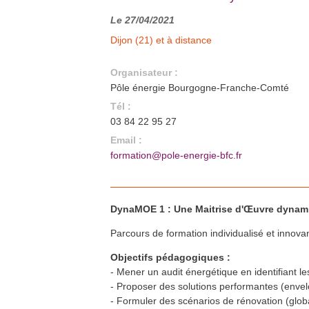
Lons-le-Saunier (39)
En savoir plus >>
Le 27/04/2021
Formation isolation et étanchéité
29
mars
à l’air
Dijon (21) et à distance
Dijon (21)
En savoir plus >>
Formation QualiBOIS Module Air
31
mars
Organisateur :
Héricourt (70)
En savoir plus >>
Pôle énergie Bourgogne-Franche-Comté
Formation FEEBAT RENOVE
31
mars
Tél :
Auxerre (89)
En savoir plus >>
03 84 22 95 27
WEB'RDV du bâtiment innovant :
6
avr.
Email :
Comment réaliser une toiture
plate en bois performante et
formation@pole-energie-bfc.fr
pérenne ?
En ligne
En savoir plus >>
Formation FEEBAT RENOVE
7
avr.
Besançon (25)
En savoir plus >>
DynaMOE 1 : Une Maitrise d'Œuvre dynamiq
Formation FEEBAT RENOVE
7
avr.
Parcours de formation individualisé et innovan
Dijon (21)
En savoir plus >>
Objectifs pédagogiques :
Forum de la rénovation
16
avr.
énergétique en Maconnais-Sud-
- Mener un audit énergétique en identifiant le
Bourgogne
Cluny (71)
- Proposer des solutions performantes (enve
En savoir plus >>
- Formuler des scénarios de rénovation (globa
Formation QualiPAC - Pompe à