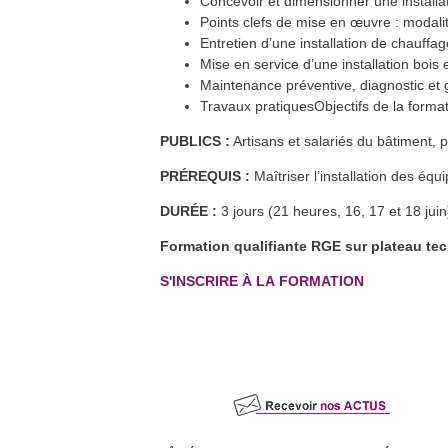
Concevoir et dimensionner une installa
Formation FEEBAT RENOVE
7
avr.
Dijon (21)
Points clefs de mise en œuvre : modalit
En savoir plus >>
Entretien d’une installation de chauffag
Forum de la rénovation
16
avr.
Mise en service d’une installation boi
énergétique en Maconnais-Sud-
Bourgogne
Maintenance préventive, diagnostic et
Cluny (71)
En savoir plus >>
Travaux pratiquesObjectifs de la forma
Formation QualiPAC - Pompe à
19
avr.
chaleur en habitat individuel
PUBLICS :
Artisans et salariés du bâtiment, 
Vesoul et Héricourt (70)
En savoir plus >>
PRÉREQUIS :
Maîtriser l’installation des éq
Formation : Humidité dans les
21
avr.
parois
Héricourt (70)
DURÉE :
3 jours (21 heures, 16, 17 et 18 juin
En savoir plus >>
Formation FEEBAT RENOVE
26
avr.
Formation qualifiante RGE sur plateau te
Chalon-sur-Saône (71)
En savoir plus >>
S'INSCRIRE À LA FORMATION
Formation QualiPV - Module Elec
26
avr.
Auxerre (89)
En savoir plus >>
Formation FEEBAT DynaMOE 1
27
avr.
Dijon (21) et à distance
En savoir plus >>
Formation FEEBAT RENOVE
27
avr.
Dole (39)
En savoir plus >>
Formation QualiPV - Module Elec
27
avr.