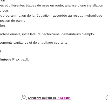
tion
és et différentes étapes de mise en route, analyse d'une installation
e bois
s et programmation de la régulation raccordée au réseau hydraulique
 gestion de panne
tion
professionnels, installateurs, techniciens, demandeurs d’emploi
uipements sanitaires et de chauffage courants
)
chnique Praxibat
®
.