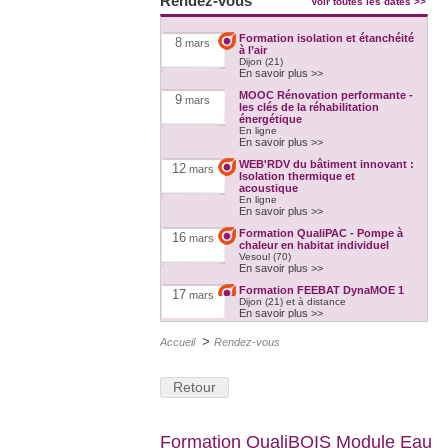
Rendez-vous
Voir toutes les dates >>
Formation isolation et étanchéité
8
mars
à l’air
Dijon (21)
En savoir plus >>
MOOC Rénovation performante -
9
mars
les clés de la réhabilitation
énergétique
En ligne
En savoir plus >>
WEB'RDV du bâtiment innovant :
12
mars
Isolation thermique et
acoustique
En ligne
En savoir plus >>
Formation QualiPAC - Pompe à
16
mars
chaleur en habitat individuel
Vesoul (70)
En savoir plus >>
Formation FEEBAT DynaMOE 1
17
mars
Dijon (21) et à distance
En savoir plus >>
>
Formation QualiBOIS Module
Accueil
Rendez-vous
17
mars
Eau
Héricourt (70)
En savoir plus >>
Retour
Formation FEEBAT RENOVE
17
mars
Chalon-sur-Saône (71)
En savoir plus >>
Formation QualiBOIS Module Eau