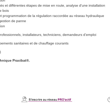
tion
és et différentes étapes de mise en route, analyse d'une installation
e bois
s et programmation de la régulation raccordée au réseau hydraulique
 gestion de panne
tion
professionnels, installateurs, techniciens, demandeurs d’emploi
uipements sanitaires et de chauffage courants
)
chnique Praxibat
®
.