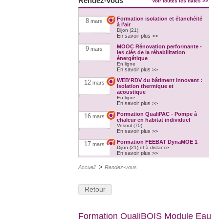
Rendez-vous
Voir toutes les dates >>
Formation isolation et étanchéité
8
mars
à l’air
Dijon (21)
En savoir plus >>
MOOC Rénovation performante -
9
mars
les clés de la réhabilitation
énergétique
En ligne
En savoir plus >>
WEB'RDV du bâtiment innovant :
12
mars
Isolation thermique et
acoustique
En ligne
En savoir plus >>
Formation QualiPAC - Pompe à
16
mars
chaleur en habitat individuel
Vesoul (70)
En savoir plus >>
Formation FEEBAT DynaMOE 1
17
mars
Dijon (21) et à distance
En savoir plus >>
>
Formation QualiBOIS Module
Accueil
Rendez-vous
17
mars
Eau
Héricourt (70)
En savoir plus >>
Retour
Formation FEEBAT RENOVE
17
mars
Chalon-sur-Saône (71)
En savoir plus >>
Formation QualiBOIS Module Eau