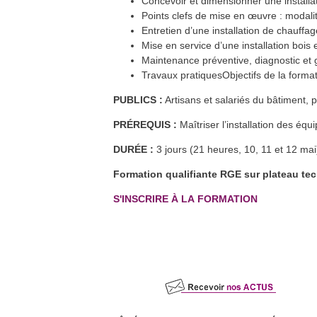
Concevoir et dimensionner une installa
Formation FEEBAT RENOVE
7
avr.
Dijon (21)
Points clefs de mise en œuvre : modalit
En savoir plus >>
Entretien d’une installation de chauffag
Forum de la rénovation
16
avr.
Mise en service d’une installation boi
énergétique en Maconnais-Sud-
Bourgogne
Maintenance préventive, diagnostic et
Cluny (71)
En savoir plus >>
Travaux pratiquesObjectifs de la forma
Formation QualiPAC - Pompe à
19
avr.
chaleur en habitat individuel
PUBLICS :
Artisans et salariés du bâtiment, 
Vesoul et Héricourt (70)
En savoir plus >>
PRÉREQUIS :
Maîtriser l’installation des éq
Formation : Humidité dans les
21
avr.
parois
Héricourt (70)
DURÉE :
3 jours (21 heures, 10, 11 et 12 mai
En savoir plus >>
Formation QualiPV - Module Elec
26
avr.
Formation qualifiante RGE sur plateau te
Auxerre (89)
En savoir plus >>
S'INSCRIRE À LA FORMATION
Formation FEEBAT RENOVE
26
avr.
Chalon-sur-Saône (71)
En savoir plus >>
Formation QualiPV - Module Elec
27
avr.
Audincourt (25)
En savoir plus >>
Formation FEEBAT DynaMOE 1
27
avr.
Dijon (21) et à distance
En savoir plus >>
Formation FEEBAT RENOVE
27
avr.