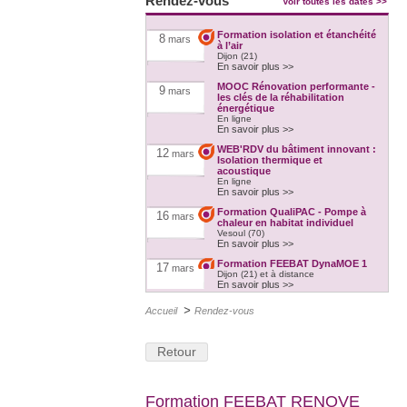
Rendez-vous
Voir toutes les dates >>
Formation isolation et étanchéité
8
mars
à l’air
Dijon (21)
En savoir plus >>
MOOC Rénovation performante -
9
mars
les clés de la réhabilitation
énergétique
En ligne
En savoir plus >>
WEB'RDV du bâtiment innovant :
12
mars
Isolation thermique et
acoustique
En ligne
En savoir plus >>
Formation QualiPAC - Pompe à
16
mars
chaleur en habitat individuel
Vesoul (70)
En savoir plus >>
Formation FEEBAT DynaMOE 1
17
mars
Dijon (21) et à distance
En savoir plus >>
>
Formation QualiBOIS Module
Accueil
Rendez-vous
17
mars
Eau
Héricourt (70)
En savoir plus >>
Retour
Formation FEEBAT RENOVE
17
mars
Chalon-sur-Saône (71)
En savoir plus >>
Formation FEEBAT RENOVE