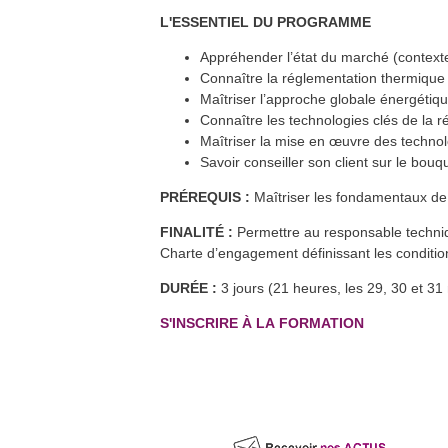
Formation FEEBAT RENOVE
7
avr.
Dijon (21)
L'ESSENTIEL DU PROGRAMME
En savoir plus >>
Forum de la rénovation
Appréhender l’état du marché (contexte
16
avr.
énergétique en Maconnais-Sud-
Connaître la réglementation thermique
Bourgogne
Cluny (71)
Maîtriser l’approche globale énergétiq
En savoir plus >>
Connaître les technologies clés de la r
Formation QualiPAC - Pompe à
19
avr.
chaleur en habitat individuel
Maîtriser la mise en œuvre des technol
Vesoul et Héricourt (70)
En savoir plus >>
Savoir conseiller son client sur le bouq
Formation : Humidité dans les
21
avr.
parois
PRÉREQUIS :
Maîtriser les fondamentaux de
Héricourt (70)
En savoir plus >>
FINALITÉ :
Permettre au responsable techniqu
Formation QualiPV - Module Elec
26
avr.
Auxerre (89)
Charte d’engagement définissant les conditi
En savoir plus >>
DURÉE :
3 jours (21 heures, les 29, 30 et 31
Formation FEEBAT RENOVE
26
avr.
Chalon-sur-Saône (71)
En savoir plus >>
S'INSCRIRE À LA FORMATION
Formation QualiPV - Module Elec
27
avr.
Audincourt (25)
En savoir plus >>
Formation FEEBAT DynaMOE 1
27
avr.
Dijon (21) et à distance
En savoir plus >>
Formation FEEBAT RENOVE
27
avr.