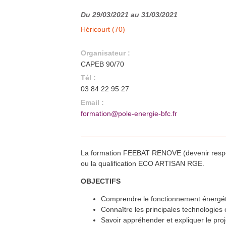
Forum Impulsion2021
23
mars
Forum digital
En savoir plus >>
Du 29/03/2021 au 31/03/2021
Formation QualiBOIS Module
29
Héricourt (70)
mars
Eau
Lons-le-Saunier (39)
En savoir plus >>
Organisateur :
Formation FEEBAT RENOVE
29
mars
Héricourt (70)
CAPEB 90/70
En savoir plus >>
Tél :
Formation isolation et étanchéité
29
mars
à l’air
03 84 22 95 27
Dijon (21)
En savoir plus >>
Email :
Formation FEEBAT RENOVE
31
mars
formation@pole-energie-bfc.fr
Auxerre (89)
En savoir plus >>
Formation QualiBOIS Module Air
31
mars
Héricourt (70)
En savoir plus >>
La formation FEEBAT RENOVE (devenir respon
WEB'RDV du bâtiment innovant :
ou la qualification ECO ARTISAN RGE.
6
avr.
Comment réaliser une toiture
plate en bois performante et
pérenne ?
OBJECTIFS
En ligne
En savoir plus >>
Comprendre le fonctionnement énergéti
Formation FEEBAT RENOVE
7
avr.
Besançon (25)
Connaître les principales technologies 
En savoir plus >>
Savoir appréhender et expliquer le pro