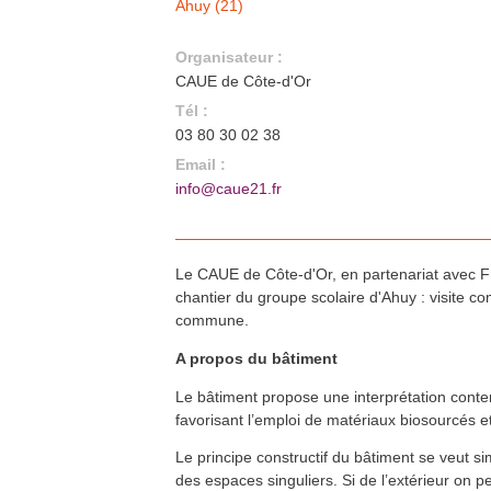
Ahuy (21)
RDV du Bâtiment de l'Artisanat :
11
oct.
Mes déchets de chantier -
Comment les gérer ? Que
deviennent-ils ?
Organisateur :
Pontarlier (25)
En savoir plus >>
CAUE de Côte-d'Or
Formation QualiBOIS Module Air
12
oct.
Héricourt (70)
Tél :
En savoir plus >>
03 80 30 02 38
RE2020 et conception bas
13
oct.
Email :
carbone biosourcée
Dijon (21)
info@caue21.fr
En savoir plus >>
Formation : Devenir
13
oct.
Accompagnateur Bâtiments
Durables Bourgogne-Franche-
Comté
Les Planches-Près-Arbois (39)
Le CAUE de Côte-d'Or, en partenariat avec FI
En savoir plus >>
chantier du groupe scolaire d'Ahuy : visite c
MIDI du bâtiment innovant :
18
oct.
Groupement d’entreprises
commune.
momentané
Besançon - Les Auxons (25)
En savoir plus >>
A propos du bâtiment
Formation FEEBAT DynaMOE 1
21
oct.
Héricourt (70) et à distance
Le bâtiment propose une interprétation contem
En savoir plus >>
favorisant l’emploi de matériaux biosourcés e
Formation FEEBAT RENOVE
25
oct.
Nevers (58)
Le principe constructif du bâtiment se veut s
En savoir plus >>
des espaces singuliers. Si de l’extérieur on 
Formation FEEBAT RENOVE