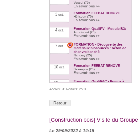
Vesoul (70)
En savoir plus >>
Formation FEEBAT RENOVE
3
oct.
Héricourt (70)
En savoir plus >>
Formation QualiPV - Module Bât
4
oct.
Aundicourt (25)
En savoir plus >>
FORMATION - Découverte des
7
oct.
matériaux biosourcés : béton de
chanvre banché
Nancray (25)
En savoir plus >>
Formation FEEBAT RENOVE
10
oct.
Besançon (25)
En savoir plus >>
Formation QualiPAC - Pompe à
10
oct.
chaleur en habitat individuel
>
Dijon (21)
Accueil
Rendez-vous
En savoir plus >>
Formation FEEBAT RENOVE
11
oct.
Retour
Nevers (58)
En savoir plus >>
Isolation en caissons bois paille
11
oct.
préfabriqués en atelier : Visite de
[Construction bois] Visite du Groupe
la salle des fêtes de Toulon-sur-
Arroux
Toulon-sur-Arroux (71)
Le 29/09/2022 à 14:15
En savoir plus >>